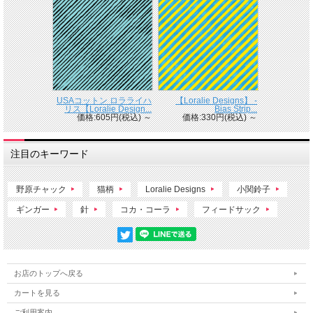
USAコットン ロラライハ
【Loralie Designs】 -
リス【Loralie Design...
Bias Strip...
価格:605円(税込)
～
価格:330円(税込)
～
注目のキーワード
野原チャック
猫柄
Loralie Designs
小関鈴子
ギンガー
針
コカ・コーラ
フィードサック
お店のトップへ戻る
カートを見る
ご利用案内