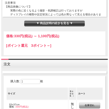
注意事項
【商品画像について】
実際の色に近くなるよう撮影・色調補正は行っておりますが
ディスプレイの種類や設定状況によっては色が異なって見える場合がありま
す。
▼ 商品説明の続きを見る ▼
【ご注文数量と商品サイズについて】
・50 x 110 cm 以外の商品
全て掲載サイズにてカットされております。
価格:
330円
(税込)
～
1,100円
(税込)
複数枚でご注文を頂いても繋がった状態の商品でのお届けとはなりません。
・50 x 110 cm の商品
[ポイント還元 3ポイント～]
50 x 110 cm の商品につきましては出来る限りつながった商品をご用意致しま
すが
在庫状況によっては50 x 110cm単位でカットされた商品でのお届けとなりま
す。
注文
数量 １ ＝ 50 cm ( 50 x 110 cm )
数量 ２ ＝ 1 m ( 100 x 110 cm )
数量 ３ ＝ 1.5 m ( 150 x 110 cm )
購入数:
枚
S t
サイズ
o c
カート
k ：
無
33×37cm
在庫切れ
価格:
330円(税込)
し