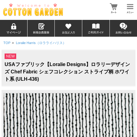
TOP
>
Loralie Harris（ロラライハリス）
NEW
USAファブリック【Loralie Designs】ロラリーデザイン
ズ Chef Fabric シェフコレクション ストライプ柄 ホワイ
ト系 (ULH-436)