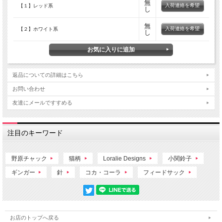
無
ます。
入荷連絡を希望
【１】レッド系
し
無
入荷連絡を希望
【２】ホワイト系
し
返品についての詳細はこちら
お問い合わせ
友達にメールですすめる
注目のキーワード
野原チャック
猫柄
Loralie Designs
小関鈴子
ギンガー
針
コカ・コーラ
フィードサック
お店のトップへ戻る