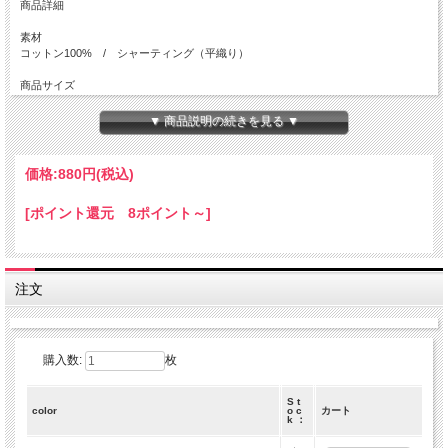
商品詳細
素材
コットン100% / シャーティング（平織り）
商品サイズ
50 x 110 cm
▼ 商品説明の続きを見る ▼
上部画像サイズ
約 10.2 x 10.2 cm
価格:
880円
(税込)
色むら
無
[ポイント還元 8ポイント～]
商用利用
可
注意事項
注文
実際の色に近くなる様、撮影・色調補正は行っておりますが、
ディスプレイの種類や設定状況によっては色が異なって見える場合があります。
【ご注文数量と商品サイズについて】
数量 １ ＝ 50 cm ( 50 x 110 cm )
購入数:
枚
数量 ２ ＝ 1 m ( 100 x 110 cm )
数量 ３ ＝ 1.5 m ( 150 x 110 cm )
S t
【複数枚でのご注文について】
color
o c
カート
k ：
出来る限り繋がった商品をご用意致しますが、
商品の在庫状況によっては50x110cm単位でカットされた商品でのお届けになり