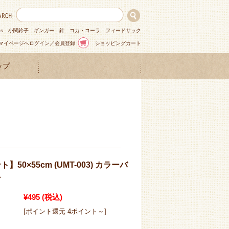
ns
小関鈴子
ギンガー
針
コカ・コーラ
フィードサック
マイページへログイン／会員登録
ショッピングカート
ップ
50×55cm (UMT-003) カラーバ
ン
¥495
(税込)
[ポイント還元 4ポイント～]