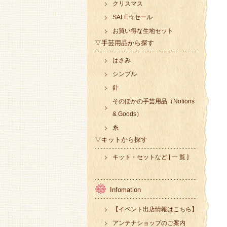
クリスマス
SALE☆セール
お買い得な生地セット
▽手芸用品から探す
はさみ
シンブル
針
そのほかの手芸用品（Notions
& Goods）
糸
▽キットから探す
キット・セットなど [ 一 覧 ]
Infomation
【イベント出店情報はこちら】
アンテナショップのご案内