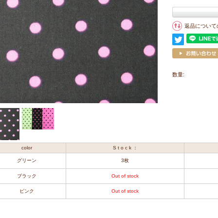
返品について
数量:
color
S t o c k ：
グリーン
3枚
ブラック
Out of stock
ピンク
Out of stock