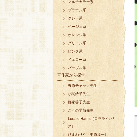
マルチカラー系
ブラウン系
グレー系
ベージュ系
オレンジ系
グリーン系
ピンク系
イエロー系
パープル系
▽作家から探す
野原チャック先生
小関鈴子先生
郷家啓子先生
こうの早苗先生
Loralie Harris（ロラライハリ
ス）
ひまわりや（中原淳一）