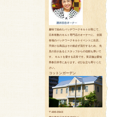
趣味で始めたパッチワークキルトが高じて、
日本有数のキルト専門店のオーナーに。 全国
各地のパッチワークキルトイベントに出店。
手掛ける商品はその後必ず流行するため、 先
見の目があるとスタッフからの信頼も厚いで
す。 キルトを愛する店長です。実店舗は愛知
県春日井市にあります。ぜひお立ち寄りくだ
さい。
コットンガーデン
〒486-0943