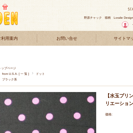
野原チャック
猫柄
Loralie Desig
ご利用案内
お問い合せ
サイトマ
トップページ
from U.S.A. [ 一 覧 ]
ドット
ブラック系
【水玉プリント】
リエーショ
価格: