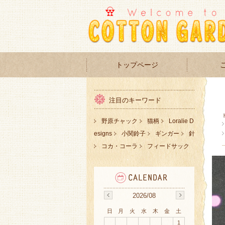
トップページ
注目のキーワード
野原チャック
猫柄
Loralie D
esigns
小関鈴子
ギンガー
針
コカ・コーラ
フィードサック
2026/08
日
月
火
水
木
金
土
1