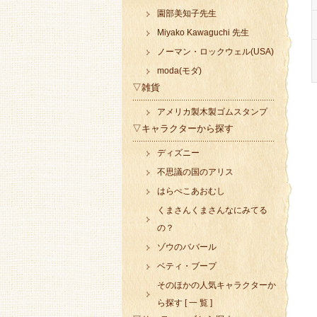
園部美知子先生
Miyako Kawaguchi 先生
ノーマン・ロックウェル(USA)
moda(モダ)
▽雑貨
アメリカ製木製ゴムスタンプ
▽キャラクターから探す
ディズニー
不思議の国のアリス
はらぺこあおむし
くまさんくまさんなにみてる
の？
ゾウのババール
ベティ・ブープ
そのほかの人気キャラクターか
ら探す [ 一 覧 ]