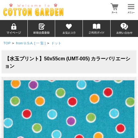
TOP
>
from U.S.A. [ 一 覧 ]
>
ドット
【水玉プリント】50x55cm (UMT-005) カラーバリエーシ
ョン