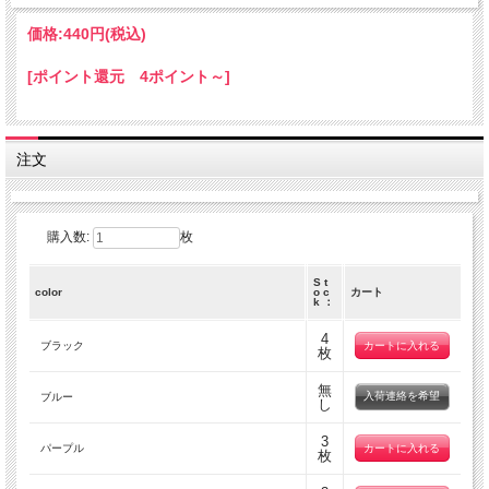
価格:
440円
(税込)
[ポイント還元 4ポイント～]
注文
購入数:
枚
S t
color
o c
カート
k ：
4
ブラック
枚
無
入荷連絡を希望
ブルー
し
3
パープル
枚