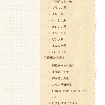
マルチカラー系
ブラウン系
グレー系
ベージュ系
オレンジ系
グリーン系
ピンク系
イエロー系
パープル系
▽作家から探す
野原チャック先生
小関鈴子先生
郷家啓子先生
こうの早苗先生
Loralie Harris（ロラライハリ
ス）
ひまわりや（中原淳一）