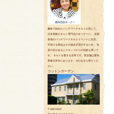
趣味で始めたパッチワークキルトが高じて、
日本有数のキルト専門店のオーナーに。 全国
各地のパッチワークキルトイベントに出店。
手掛ける商品はその後必ず流行するため、 先
見の目があるとスタッフからの信頼も厚いで
す。 キルトを愛する店長です。実店舗は愛知
県春日井市にあります。ぜひお立ち寄りくだ
さい。
コットンガーデン
〒486-0943