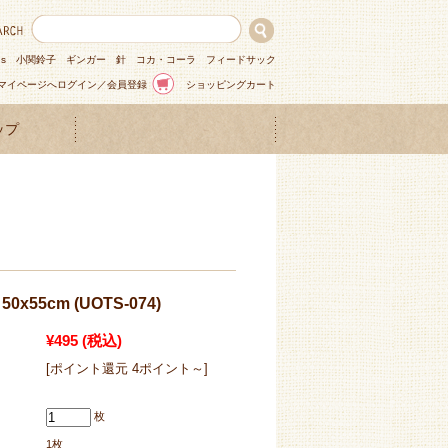
ns
小関鈴子
ギンガー
針
コカ・コーラ
フィードサック
マイページへログイン／会員登録
ショッピングカート
ップ
x55cm (UOTS-074)
¥495
(税込)
[ポイント還元 4ポイント～]
枚
1枚