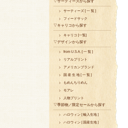
▽サーティーズから探す
サーティーズ [ 一 覧 ]
フィードサック
▽キャリコから探す
キャリコ [一覧]
▽デザインから探す
from U.S.A. [ 一 覧 ]
リアルプリント
アメリカンブランド
国 産 生 地 [ 一 覧 ]
もめんちりめん
モアレ
人物プリント
▽季節物／限定セールから探す
ハロウィン [ 輸入生地 ]
ハロウィン [ 国産生地 ]