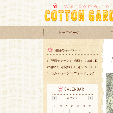
トップページ
注目のキーワード
野原チャック
猫柄
Loralie D
esigns
小関鈴子
ギンガー
針
コカ・コーラ
フィードサック
2026/08
日
月
火
水
木
金
土
1