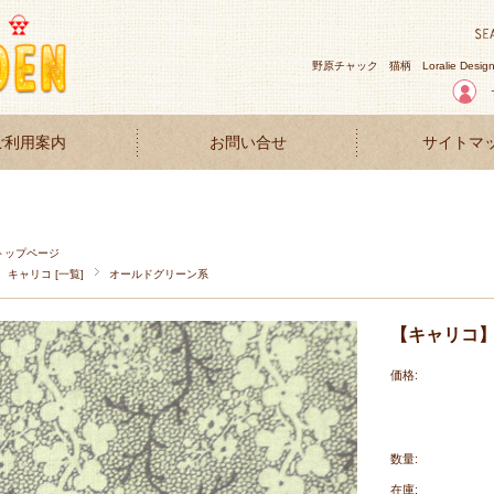
野原チャック
猫柄
Loralie Desig
ご利用案内
お問い合せ
サイトマ
トップページ
キャリコ [一覧]
オールドグリーン系
【キャリコ】50
価格:
数量:
在庫: