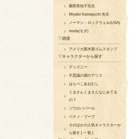
園部美知子先生
Miyako Kawaguchi 先生
ノーマン・ロックウェル(USA)
moda(モダ)
▽雑貨
アメリカ製木製ゴムスタンプ
▽キャラクターから探す
ディズニー
不思議の国のアリス
はらぺこあおむし
くまさんくまさんなにみてる
の？
ゾウのババール
ベティ・ブープ
そのほかの人気キャラクターか
ら探す [ 一 覧 ]