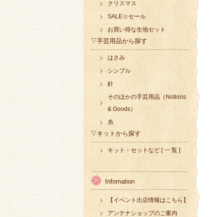
クリスマス
SALE☆セール
お買い得な生地セット
▽手芸用品から探す
はさみ
シンブル
針
そのほかの手芸用品（Notions
& Goods）
糸
▽キットから探す
キット・セットなど [ 一 覧 ]
Infomation
【イベント出店情報はこちら】
アンテナショップのご案内