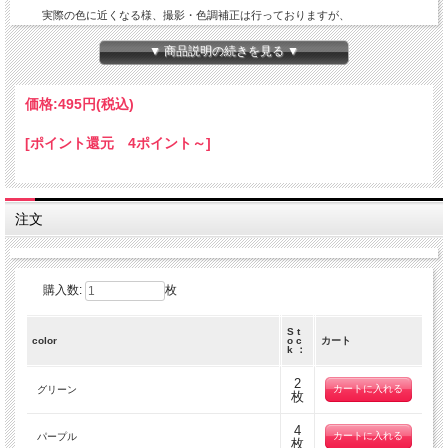
実際の色に近くなる様、撮影・色調補正は行っておりますが、
ディスプレイの種類や設定状況によっては色が異なって見える場合がありま
す。
▼ 商品説明の続きを見る ▼
【ご注文数量と商品サイズについて】
価格:
495円
(税込)
・50 x 55 cm の商品
全て掲載サイズにてカットされております。
[ポイント還元 4ポイント～]
複数枚でご注文を頂いても、繋がった状態の商品でのお届けとはなりません。
・50 x 110 cm の商品
50 x 110 cm の商品につきましては、出来る限り繋がった商品をご用意致しま
すが、
注文
在庫状況によっては、50x110cm単位でカットされた商品</b>でのお届けとな
ります。
数量 １ ＝ 50 cm ( 50 x 110 cm )
数量 ２ ＝ 1 m ( 100 x 110 cm )
購入数:
枚
数量 ３ ＝ 1.5 m ( 150 x 110 cm )
S t
color
o c
カート
k ：
2
グリーン
枚
4
パープル
枚