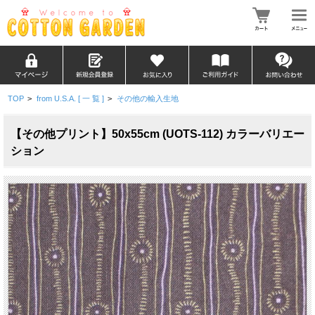
TOP
>
from U.S.A. [ 一 覧 ]
>
その他の輸入生地
【その他プリント】50x55cm (UOTS-112) カラーバリエー
ション