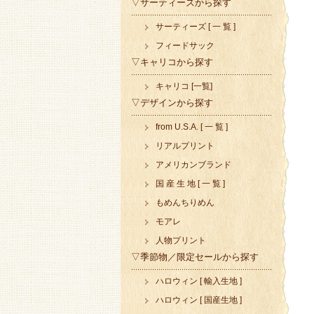
▽サーティーズから探す
サーティーズ [ 一 覧 ]
フィードサック
▽キャリコから探す
キャリコ [一覧]
▽デザインから探す
from U.S.A. [ 一 覧 ]
リアルプリント
アメリカンブランド
国 産 生 地 [ 一 覧 ]
もめんちりめん
モアレ
人物プリント
▽季節物／限定セールから探す
ハロウィン [ 輸入生地 ]
ハロウィン [ 国産生地 ]