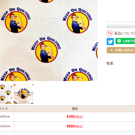
返品について
数量:
サイズ
価格
0x55cm
¥495
(税込)
x110cm
¥880
(税込)