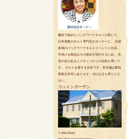
趣味で始めたパッチワークキルトが高じて、
日本有数のキルト専門店のオーナーに。 全国
各地のパッチワークキルトイベントに出店。
手掛ける商品はその後必ず流行するため、 先
見の目があるとスタッフからの信頼も厚いで
す。 キルトを愛する店長です。実店舗は愛知
県春日井市にあります。ぜひお立ち寄りくだ
さい。
コットンガーデン
〒486-0943