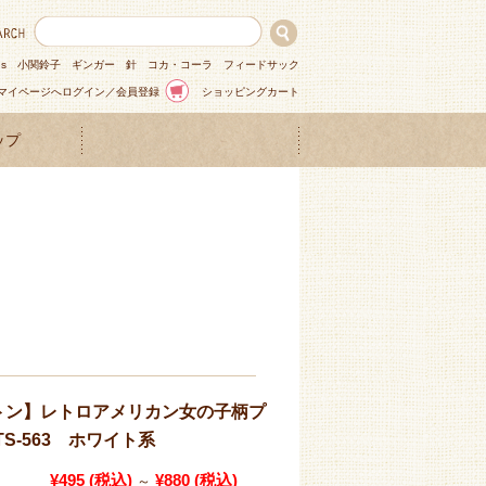
ns
小関鈴子
ギンガー
針
コカ・コーラ
フィードサック
マイページへログイン／会員登録
ショッピングカート
ップ
トン】レトロアメリカン女の子柄プ
S-563 ホワイト系
¥495
(税込)
¥880
(税込)
～