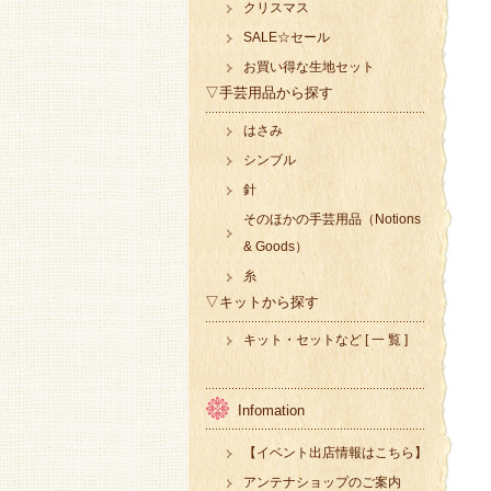
クリスマス
SALE☆セール
お買い得な生地セット
▽手芸用品から探す
はさみ
シンブル
針
そのほかの手芸用品（Notions
& Goods）
糸
▽キットから探す
キット・セットなど [ 一 覧 ]
Infomation
【イベント出店情報はこちら】
アンテナショップのご案内