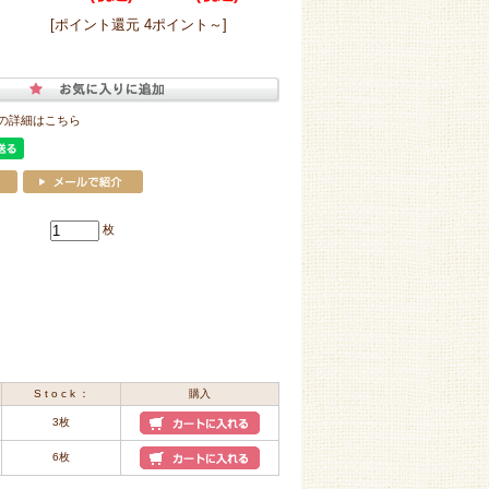
[ポイント還元 4ポイント～]
の詳細はこちら
枚
S t o c k ：
購入
3枚
6枚