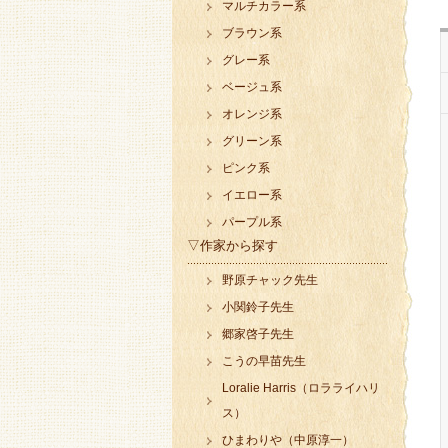
マルチカラー系
ブラウン系
グレー系
ベージュ系
オレンジ系
グリーン系
ピンク系
イエロー系
パープル系
▽作家から探す
野原チャック先生
小関鈴子先生
郷家啓子先生
こうの早苗先生
Loralie Harris（ロラライハリ
ス）
ひまわりや（中原淳一）