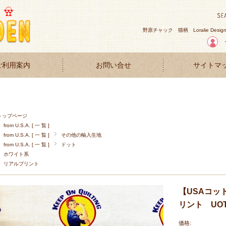
野原チャック
猫柄
Loralie Desig
ご利用案内
お問い合せ
サイトマ
トップページ
from U.S.A. [ 一 覧 ]
from U.S.A. [ 一 覧 ]
その他の輸入生地
from U.S.A. [ 一 覧 ]
ドット
ホワイト系
リアルプリント
【USAコッ
リント UOT
価格: