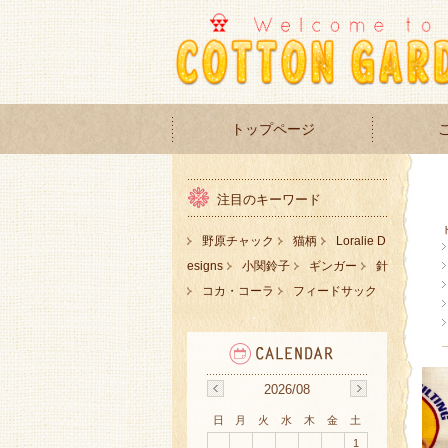
トップページ
注目のキーワード
野原チャック
猫柄
Loralie D
esigns
小関鈴子
ギンガー
針
コカ・コーラ
フィードサック
2026/08
日
月
火
水
木
金
土
1