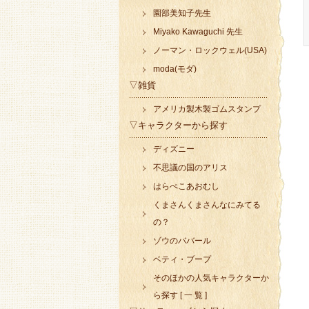
園部美知子先生
Miyako Kawaguchi 先生
ノーマン・ロックウェル(USA)
moda(モダ)
▽雑貨
アメリカ製木製ゴムスタンプ
▽キャラクターから探す
ディズニー
不思議の国のアリス
はらぺこあおむし
くまさんくまさんなにみてる
の？
ゾウのババール
ベティ・ブープ
そのほかの人気キャラクターか
ら探す [ 一 覧 ]