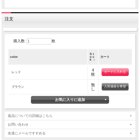
注文
購入数:
枚
S t
color
o c
カート
k ：
4
レッド
枚
無
入荷連絡を希望
ブラウン
し
返品についての詳細はこちら
お問い合わせ
友達にメールですすめる