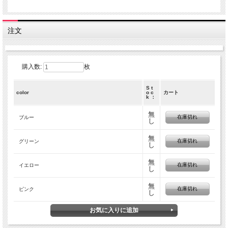
注文
購入数:
枚
S t
color
o c
カート
k ：
無
在庫切れ
ブルー
し
無
在庫切れ
グリーン
し
無
在庫切れ
イエロー
し
無
在庫切れ
ピンク
し