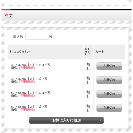
注文
購入数:
枚
S t
S i z e/C o l o r
o c
カート
k ：
無
33 × 37cm/【１】イエロー系
在庫切れ
価格:
275円(税込)
し
無
33 × 37cm/【２】生成り系
在庫切れ
価格:
275円(税込)
し
無
50 × 55cm/【１】イエロー系
在庫切れ
価格:
495円(税込)
し
無
50 × 55cm/【２】生成り系
在庫切れ
価格:
495円(税込)
し