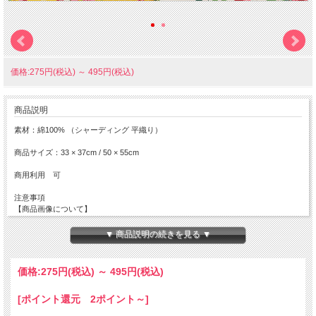
価格:275円(税込)
～
495円(税込)
商品説明
素材：綿100% （シャーディング 平織り）
商品サイズ：33 × 37cm / 50 × 55cm
商用利用 可
注意事項
【商品画像について】
実際の色に近くなるよう撮影・色調補正は行っておりますが
ディスプレイの種類や設定状況によっては色が異なって見える場合がありま
▼ 商品説明の続きを見る ▼
す。
【ご注文数量と商品サイズについて】
価格:
275円
(税込)
～
495円
(税込)
全て掲載サイズにてカットされております。
複数枚でご注文を頂いても繋がった状態の商品でのお届けにはなりません。
[ポイント還元 2ポイント～]