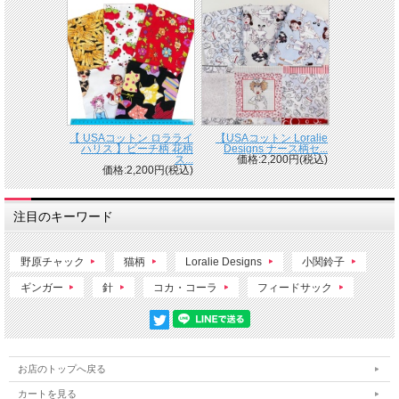
【 USAコットン ロラライ
【USAコットン Loralie
ハリス 】ビーチ柄 花柄
Designs ナース柄セ...
ス...
価格:2,200円(税込)
価格:2,200円(税込)
注目のキーワード
野原チャック
猫柄
Loralie Designs
小関鈴子
ギンガー
針
コカ・コーラ
フィードサック
お店のトップへ戻る
カートを見る