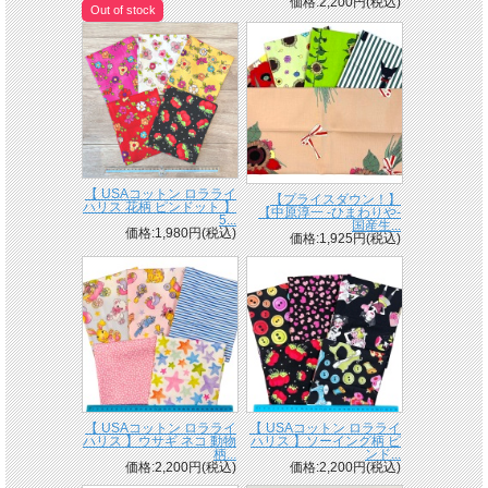
価格:2,200円(税込)
Out of stock
【 USAコットン ロラライ
【プライスダウン！】
ハリス 花柄 ピンドット 】
【中原淳一 -ひまわりや-
5...
国産生...
価格:1,980円(税込)
価格:1,925円(税込)
【 USAコットン ロラライ
【 USAコットン ロラライ
ハリス 】ウサギ ネコ 動物
ハリス 】ソーイング柄 ピ
柄...
ンド...
価格:2,200円(税込)
価格:2,200円(税込)