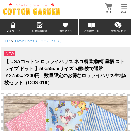
TOP
>
Loralie Harris（ロラライハリス）
NEW
【 USAコットン ロラライハリス ネコ柄 動物柄 星柄 スト
ライプ ドット 】50×55cmサイズ 5種5枚で通常
￥2750→2200円 数量限定のお得なロラライハリス生地5
枚セット（COS-019）