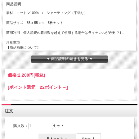
商品説明
素材 コットン100% / シャーティング（平織り）
商品サイズ 55 x 55 cm 5枚セット
商用利用 個人消費の範囲数を越えて使用する場合はライセンスが必要です。
注意事項
【商品画像について】
実際の色に近くなる様、撮影・色調補正は行っておりますがディスプレイの種類や
設定状況によっては色が異なって見える場合があります。
▼ 商品説明の続きを見る ▼
【ご注文数量と商品サイズについて】
・5枚セット商品は全て掲載サイズ55 x 55m ずつにカットされております。
価格:
2,200円
(税込)
[ポイント還元 22ポイント～]
注文
購入数：
セット
S t o c k ：
4セット