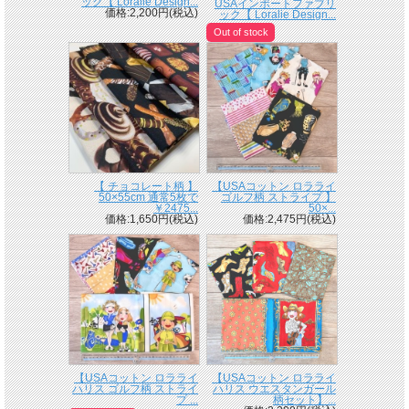
ック【 Loralie Design...
USAインポートファブリ
価格:2,200円(税込)
ック【 Loralie Design...
Out of stock
【 チョコレート柄 】
【USAコットン ロラライ
50×55cm 通常5枚で
ゴルフ柄 ストライプ 】
￥2475...
50×...
価格:1,650円(税込)
価格:2,475円(税込)
【USAコットン ロラライ
【USAコットン ロラライ
ハリス ゴルフ柄 ストライ
ハリス ウエスタンガール
プ ...
柄セット】...