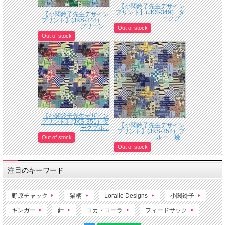
【小関鈴子先生デザイン
プリント】(JKS-349） ダ
【小関鈴子先生デザイン
ークグ...
プリント】(JKS-348）
グリーン...
Out of stock
Out of stock
【小関鈴子先生デザイン
プリント】(JKS-351）ダ
【小関鈴子先生デザイン
ークブル...
プリント】(JKS-352）ブ
ルー 幾...
Out of stock
Out of stock
注目のキーワード
野原チャック
猫柄
Loralie Designs
小関鈴子
ギンガー
針
コカ・コーラ
フィードサック