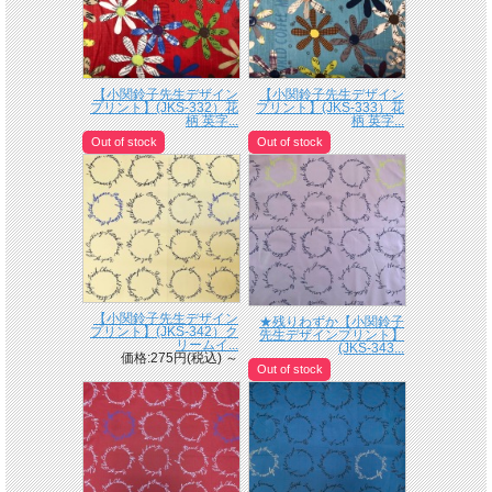
【小関鈴子先生デザイン
【小関鈴子先生デザイン
プリント】(JKS-332）花
プリント】(JKS-333）花
柄 英字...
柄 英字...
Out of stock
Out of stock
【小関鈴子先生デザイン
★残りわずか【小関鈴子
プリント】(JKS-342）ク
先生デザインプリント】
リームイ...
(JKS-343...
価格:275円(税込)
～
Out of stock