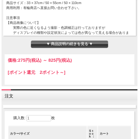
商品サイズ：33 × 37cm / 50 × 55cm / 50 × 110cm
商用利用：有輪商店へ直接お問い合わせ下さい。
注意事項
【商品画像について】
実際の色に近くなるよう撮影・色調補正は行っておりますが
ディスプレイの種類や設定状況によっては色が異なって見える場合がありま
す。
▼ 商品説明の続きを見る ▼
【ご注文数量と商品サイズについて】
・50 x 110 cm 以外の商品
全て掲載サイズにてカットされております。
価格:
275円
(税込)
～
825円
(税込)
複数枚でご注文を頂いても繋がった状態の商品でのお届けとはなりません。
[ポイント還元 2ポイント～]
・50 x 110 cm の商品
50 x 110 cm の商品につきましては出来る限りつながった商品をご用意致しま
すが
在庫状況によっては50 x 110cm単位でカットされた商品でのお届けとなりま
す。
注文
数量 １ ＝ 50 cm ( 50 x 110 cm )
数量 ２ ＝ 1 m ( 100 x 110 cm )
数量 ３ ＝ 1.5 m ( 150 x 110 cm )
購入数:
枚
S t
カラー/サイズ
o c
カート
k ：