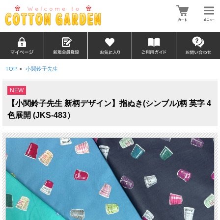
TOP
>
小関鈴子先生
NEW
【小関鈴子先生 新柄デザイン】指ぬき(シンブル)柄 英字 4
色展開 (JKS-483）