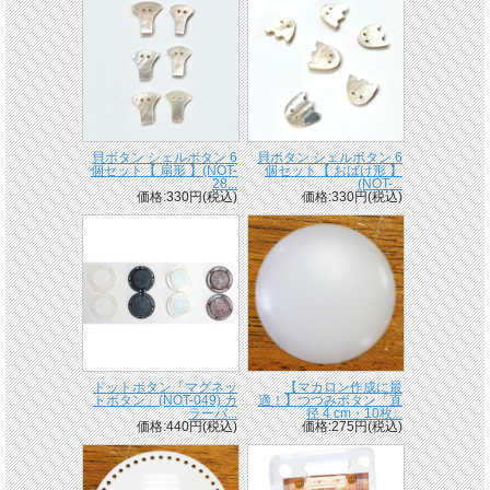
貝ボタン シェルボタン 6
貝ボタン シェルボタン 6
個セット【 扇形 】(NOT-
個セット【 おばけ形 】
28...
(NOT-...
価格:330円(税込)
価格:330円(税込)
ドットボタン「マグネッ
【マカロン作成に最
トボタン」(NOT-049) カ
適！】つつみボタン「直
ラーバ...
径 4 cm・10枚...
価格:440円(税込)
価格:275円(税込)