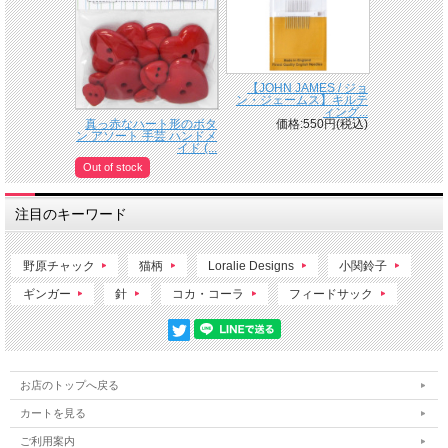
【JOHN JAMES / ジョ
ン・ジェームス】キルテ
ィング...
価格:550円(税込)
真っ赤なハート形のボタ
ン アソート 手芸 ハンドメ
イド (...
Out of stock
注目のキーワード
野原チャック
猫柄
Loralie Designs
小関鈴子
ギンガー
針
コカ・コーラ
フィードサック
お店のトップへ戻る
カートを見る
ご利用案内