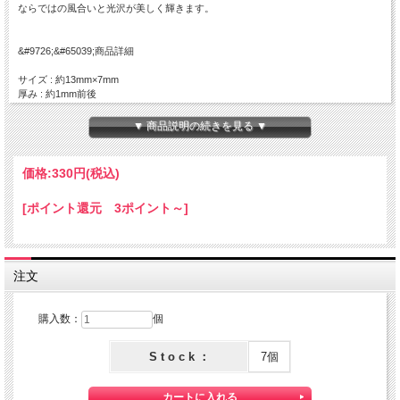
ならではの風合いと光沢が美しく輝きます。
&#9726;&#65039;商品詳細
サイズ : 約13mm×7mm
厚み : 約1mm前後
カラー : ホワイト(ややグレーがかったものが入ることもあります)
▼ 商品説明の続きを見る ▼
&#9726;&#65039;ご注意
&#8226;天然素材を使用しているため、色柄の出方に少々の差異が生じます。
&#8226;実際の商品とカラーサンプル画像とで濃淡や形が異なる場合がございま
価格:
330円
(税込)
す。
&#8226;ひとつのボタンでも厚みが均一でない場合がございます。
[ポイント還元 3ポイント～]
&#8226;穴の位置や形が均一でない場合がございます。
&#8226;天然の貝を使用した商品のため返品交換を承ることができません。天然物
の良さをご理解いただき、予めご了承ください。
注文
購入数：
個
S t o c k ：
7個