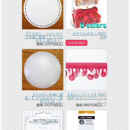
【マカロン・コインケー
カラフルボタン (NOT-
ス作成に最適！】つつみ
119)
ボタン 縁穴タイ...
Out of stock
価格:220円(税込)
【マカロン作成に最
【ボタンブレード】(NOT-
適！】つつみボタン「直
162) カラーバリエーショ
径 3.5 cm・1...
ン ...
価格:242円(税込)
価格:880円(税込)
～