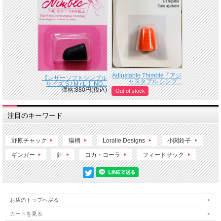
Adjustable Thimble「アジ
【レザーソフトシンブル
ャスタブル シンブ...
サイズ S / M / L 】NO...
価格:880円(税込)
Out of stock
注目のキーワード
野原チャック
猫柄
Loralie Designs
小関鈴子
ギンガー
針
コカ・コーラ
フィードサック
お店のトップへ戻る
カートを見る