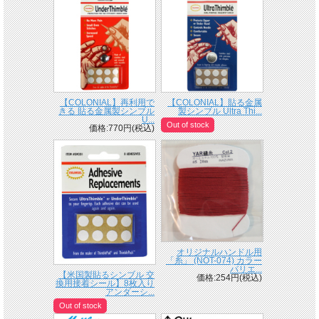
【COLONIAL】再利用で
【COLONIAL】貼る金属
きる 貼る金属製シンブル
製シンブル Ultra Thi...
U...
Out of stock
価格:770円(税込)
オリジナルハンドル用
「糸」 (NOT-074) カラー
バリエ...
【米国製貼るシンブル 交
価格:254円(税込)
換用接着シール】8枚入り
アンダーシ...
Out of stock