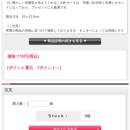
ゴに懐かしい雰囲気を添えてくれるこの針カードは、手縫い針18本と糸通しがセッ
トになっており、プレゼントにも最適です。
製品寸法 10 × 12.5cm
《ご注意》
実際の商品の色味に近づけて撮影しておりますが、モニターによっては現物とカラ
ーサンプル画像で色味がやや異なる場合がございます。
▼ 商品説明の続きを見る ▼
価格:
770円
(税込)
[ポイント還元 7ポイント～]
注文
購入数：
個
S t o c k ：
9個