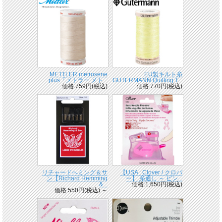
METTLER metrosene
EU製キルト糸
plus「メトラー メト...
GUTERMANN Quilting T...
価格:759円(税込)
価格:770円(税込)
リチャードへミング＆サ
【USA : Clover / クロバ
ン【Richard Hemming
ー】 糸通し ～ ピン...
&...
価格:1,650円(税込)
価格:550円(税込)
～