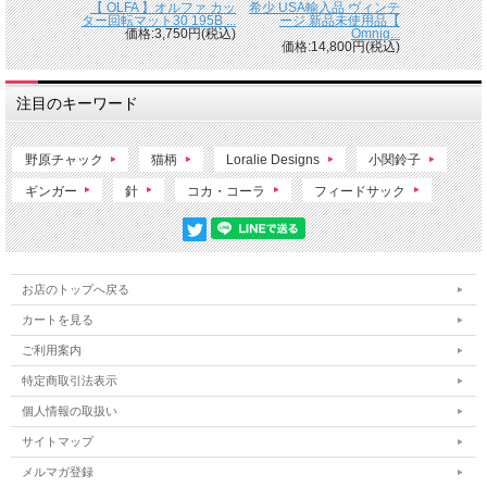
【 OLFA 】オルファ カッ
希少 USA輸入品 ヴィンテ
ター回転マット30 195B ...
ージ 新品未使用品【
価格:3,750円(税込)
Omnig...
価格:14,800円(税込)
注目のキーワード
野原チャック
猫柄
Loralie Designs
小関鈴子
ギンガー
針
コカ・コーラ
フィードサック
お店のトップへ戻る
カートを見る
ご利用案内
特定商取引法表示
個人情報の取扱い
サイトマップ
メルマガ登録