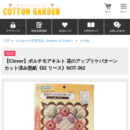
TOP
>
そのほかの手芸用品（Notions & Goods）
>
その他
NEW
【Clover】ボルチモアキルト 花のアップリケパターン
カット済み型紙《02 リース》NOT-362