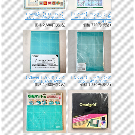
USA輸入【 COLLINS 】
【 Clover 】バッグテンプ
コリンズ プラスチックシ
レート《スクエア》《三
ー...
日月》...
価格:2,680円(税込)
価格:770円(税込)
【 Clover 】カッティング
【 Clover 】カッティング
マット 45 × 32cm ...
マット 45 × 30cm ...
価格:1,480円(税込)
価格:1,280円(税込)