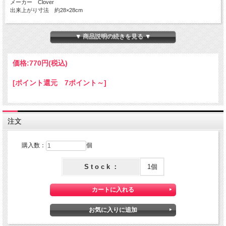
メーカー Clover
出来上がり寸法 約28×28cm
《ご注意》
実際の商品の色味に近づけて撮影しておりますが、モニターによっては現物とカラ
▼ 商品説明の続きを見る ▼
ーサンプル画像で色味がやや異なる場合がございます。
価格:
770円
(税込)
[ポイント還元 7ポイント～]
注文
購入数：
個
S t o c k ：
1個