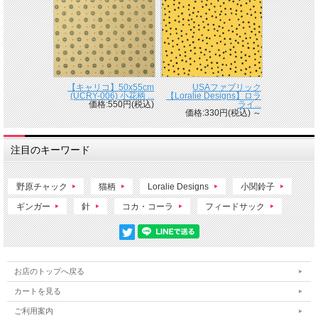
【キャリコ】50x55cm
USAファブリック
(UCRY-006) 小花柄 ...
【Loralie Designs】ロラ
価格:550円(税込)
ライ...
価格:330円(税込)
～
注目のキーワード
野原チャック
猫柄
Loralie Designs
小関鈴子
ギンガー
針
コカ・コーラ
フィードサック
お店のトップへ戻る
カートを見る
ご利用案内