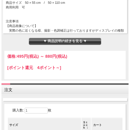
商品サイズ 50 × 55 cm / 50 × 110 cm
商用利用 可
注意事項
【商品画像について】
実際の色に近くなる様、撮影・色調補正は行っておりますがディスプレイの種類
や
設定状況によっては色が異なって見える場合があります。
▼ 商品説明の続きを見る ▼
【ご注文数量と商品サイズについて】
・50 × 110 cm 以外の商品
価格:
495円
(税込)
～
880円
(税込)
全て掲載サイズにてカットされております。
複数枚でご注文を頂いても繋がった状態の商品でのお届けとはなりません。
[ポイント還元 4ポイント～]
・50 × 110 cm の商品
50 × 110 cm の商品につきましては出来る限り繋がった商品をご用意致しますが
在庫状況によっては50 × 110 cm 単位でカットされた商品でのお届けとなりま
す。
注文
数量 １ ＝ 50 cm ( 50 × 110 cm )
数量 ２ ＝ 1 m ( 100 × 110 cm )
数量 ３ ＝１.５m( 150 × 110 cm )
購入数:
枚
Cotton Garden/コットンガーデン/キャリコ/カットクロス
S t
サイズ
o c
カート
k ：