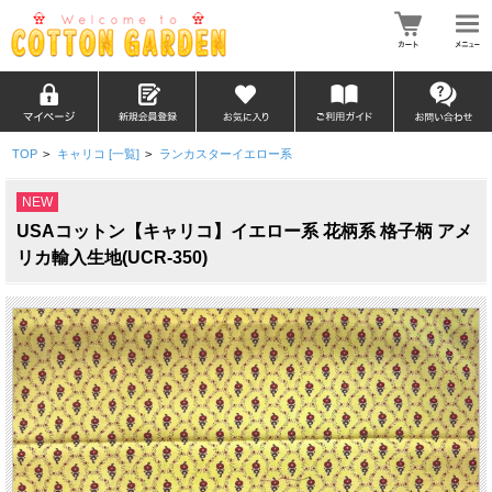
TOP
>
キャリコ [一覧]
>
ランカスターイエロー系
NEW
USAコットン【キャリコ】イエロー系 花柄系 格子柄 アメ
リカ輸入生地(UCR-350)