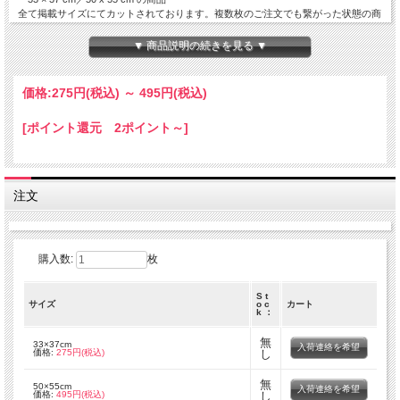
全て掲載サイズにてカットされております。複数枚のご注文でも繋がった状態の商
品でのお届けとはなりません。
▼ 商品説明の続きを見る ▼
価格:
275円
(税込)
～
495円
(税込)
[ポイント還元 2ポイント～]
注文
購入数:
枚
S t
サイズ
o c
カート
k ：
無
33×37cm
入荷連絡を希望
価格:
275円(税込)
し
無
50×55cm
入荷連絡を希望
価格:
495円(税込)
し