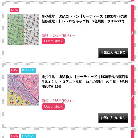
NEW
希少生地 USAコットン【サーティーズ（1930年代の復
刻版生地）】レトロなキッズ柄 2色展開 (UTH-237)
価格： 276円(税込)
～
Out of stock
NEW
PICK UP
希少生地 USA輸入 【サーティーズ（1930年代の復刻版
生地）】レトロアニマル柄 ねこの楽団 ねこ柄 3色展
開(UTH-226)
価格： 275円(税込)
～
Out of stock
NEW
PICK UP