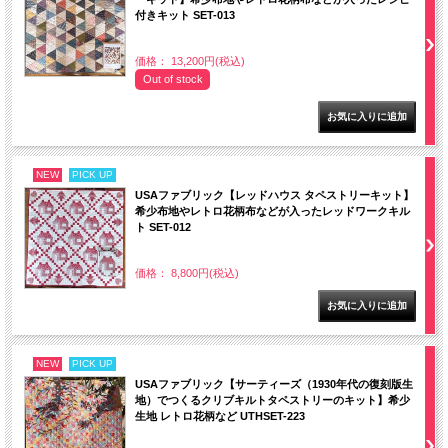
付きキット SET-013
価格： 13,200円(税込)
Out of stock
NEW
PICK UP
USAファブリック【レッドハウス タペストリーキット】
希少布地やレトロ花柄布などが入ったレッドワークキル
ト SET-012
価格： 8,800円(税込)
NEW
PICK UP
USAファブリック【サーティーズ（1930年代の復刻版生
地）でつくるクリブキルトタペストリーのキット】希少
生地 レトロ花柄など UTHSET-223