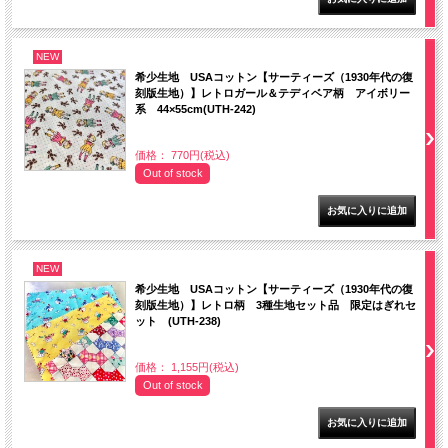
NEW
希少生地 USAコットン【サーティーズ（1930年代の復
刻版生地）】レトロガール＆テディベア柄 アイボリー
系 44×55cm(UTH-242)
価格： 770円(税込)
Out of stock
NEW
希少生地 USAコットン【サーティーズ（1930年代の復
刻版生地）】レトロ柄 3種生地セット品 限定はぎれセ
ット (UTH-238)
価格： 1,155円(税込)
Out of stock