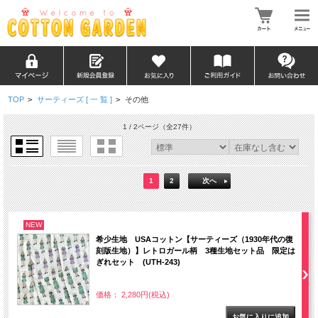
TOP
>
サーティーズ [ 一 覧 ]
>
その他
1 / 2ページ
（全27件）
1
2
次へ
NEW
希少生地 USAコットン【サーティーズ（1930年代の復
刻版生地）】レトロガール柄 3種生地セット品 限定は
ぎれセット (UTH-243)
価格： 2,280円(税込)