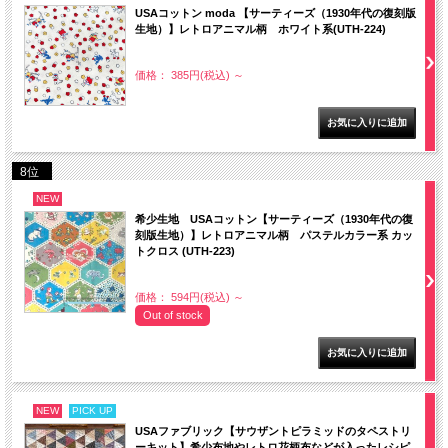
USAコットン moda 【サーティーズ（1930年代の復刻版
生地）】レトロアニマル柄 ホワイト系(UTH-224)
価格： 385円(税込)
～
8位
NEW
希少生地 USAコットン【サーティーズ（1930年代の復
刻版生地）】レトロアニマル柄 パステルカラー系 カッ
トクロス (UTH-223)
価格： 594円(税込)
～
Out of stock
NEW
PICK UP
USAファブリック【サウザントピラミッドのタペストリ
ーキット】希少布地やレトロ花柄布などが入ったレシピ