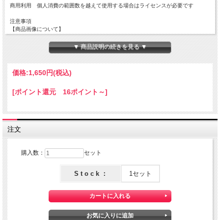
商用利用 個人消費の範囲数を越えて使用する場合はライセンスが必要です
注意事項
【商品画像について】
実際の色に近くなる様、撮影・色調補正は行っておりますがディスプレイの種類や
設定状況によっては色が異なって見える場合があります。
▼ 商品説明の続きを見る ▼
【ご注文数量と商品サイズについて】
・5枚セット商品は全て掲載サイズ55 x 55m ずつにカットされております。
価格:
1,650円
(税込)
[ポイント還元 16ポイント～]
注文
購入数：
セット
S t o c k ：
1セット