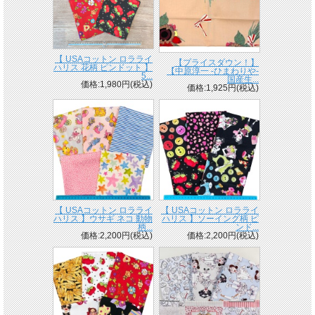
【 USAコットン ロラライ
【プライスダウン！】
ハリス 花柄 ピンドット 】
【中原淳一 -ひまわりや-
5...
国産生...
価格:1,980円(税込)
価格:1,925円(税込)
【 USAコットン ロラライ
【 USAコットン ロラライ
ハリス 】ウサギ ネコ 動物
ハリス 】ソーイング柄 ピ
柄...
ンド...
価格:2,200円(税込)
価格:2,200円(税込)