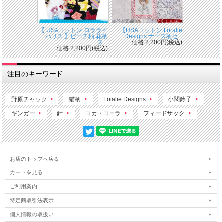
【 USAコットン ロラライ
【USAコットン Loralie
ハリス 】ビーチ柄 花柄
Designs ナース柄セ...
ス...
価格:2,200円(税込)
価格:2,200円(税込)
注目のキーワード
野原チャック
猫柄
Loralie Designs
小関鈴子
ギンガー
針
コカ・コーラ
フィードサック
お店のトップへ戻る
カートを見る
ご利用案内
特定商取引法表示
個人情報の取扱い