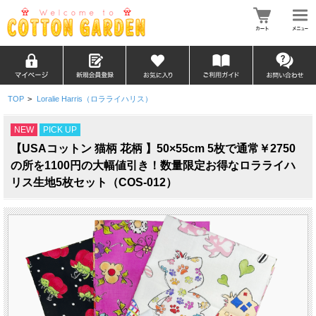
TOP
>
Loralie Harris（ロラライハリス）
NEW
PICK UP
【USAコットン 猫柄 花柄 】50×55cm 5枚で通常￥2750
の所を1100円の大幅値引き！数量限定お得なロラライハ
リス生地5枚セット（COS-012）