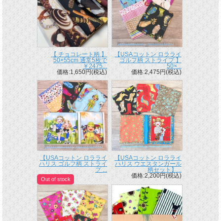
【 チョコレート柄 】
【USAコットン ロラライ
50×55cm 通常5枚で
ゴルフ柄 ストライプ 】
￥2475...
50×...
価格:1,650円(税込)
価格:2,475円(税込)
【USAコットン ロラライ
【USAコットン ロラライ
ハリス ゴルフ柄 ストライ
ハリス ウエスタンガール
プ ...
柄セット】...
価格:2,200円(税込)
Out of stock