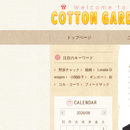
トップページ
注目のキーワード
野原チャック
猫柄
Loralie D
esigns
小関鈴子
ギンガー
針
コカ・コーラ
フィードサック
2026/08
日
月
火
水
木
金
土
1