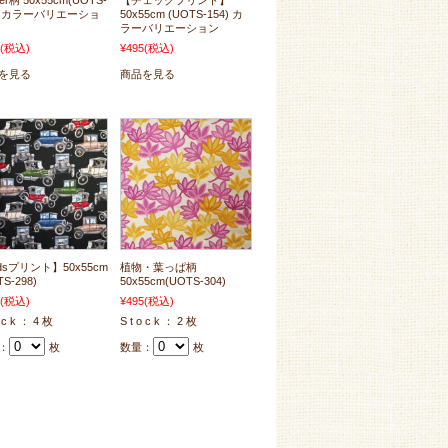
wer柄 50x55cm(UOTS-
【チェックプリント】
1) カラーバリエーショ
50x55cm (UOTS-154) カ
ラーバリエーション
(税込)
¥495
(税込)
を見る
商品を見る
dsプリント】50x55cm
植物・葉っぱ柄
TS-298)
50x55cm(UOTS-304)
(税込)
¥495
(税込)
o c k ： 4 枚
S t o c k ： 2 枚
：
枚
数量：
枚