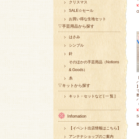
クリスマス
¥
SALE☆セール
O
お買い得な生地セット
▽手芸用品から探す
はさみ
シンブル
針
そのほかの手芸用品（Notions
& Goods）
糸
▽キットから探す
】
キット・セットなど [ 一 覧 ]
（
¥
Infomation
S
【イベント出店情報はこちら】
アンテナショップのご案内