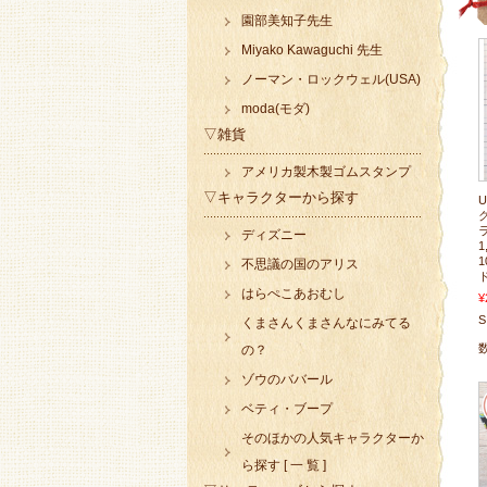
園部美知子先生
Miyako Kawaguchi 先生
ノーマン・ロックウェル(USA)
moda(モダ)
▽雑貨
アメリカ製木製ゴムスタンプ
▽キャラクターから探す
ク
ディズニー
1
不思議の国のアリス
はらぺこあおむし
¥
S
くまさんくまさんなにみてる
の？
ゾウのババール
ベティ・ブープ
そのほかの人気キャラクターか
ら探す [ 一 覧 ]