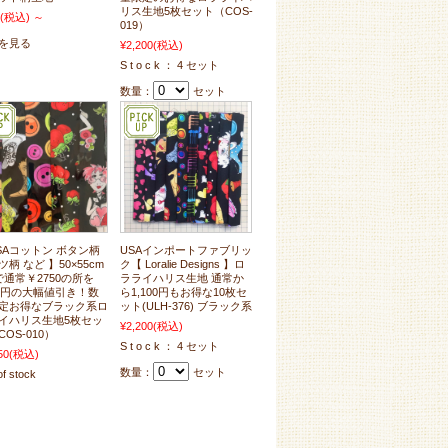
リス生地5枚セット（COS-
(税込)
～
019）
を見る
¥2,200
(税込)
S t o c k ： 4 セット
数量：
セット
SAコットン ボタン柄
USAインポートファブリッ
柄 など 】50×55cm
ク【 Loralie Designs 】ロ
で通常￥2750の所を
ラライハリス生地 通常か
00円の大幅値引き！数
ら1,100円もお得な10枚セ
定お得なブラック系ロ
ット(ULH-376) ブラック系
イハリス生地5枚セッ
¥2,200
(税込)
OS-010）
S t o c k ： 4 セット
50
(税込)
数量：
セット
of stock