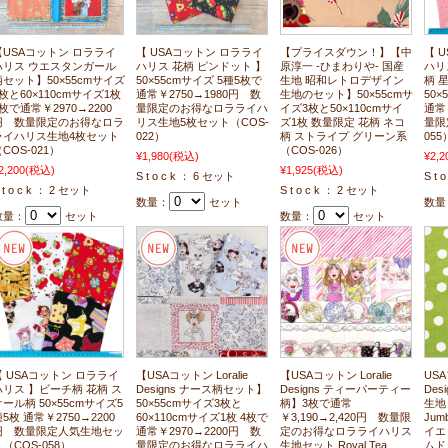
【USAコットン ロラライ
【 USAコットン ロラライ
【プライスダウン！】【中
【 
ハリス ウエスタンガール
ハリス 花柄 ピンドット 】
原淳一 -ひまわりや- 国産
ハリ
柄セット】50×55cmサイズ
50×55cmサイズ 5種5枚で
生地 昭和レトロデザイン
柄 
3枚と60×110cmサイズ1枚
通常￥2750→1980円 数
生地のセット】50×55cmサ
50×
枚で通常￥2970→2200
量限定のお得なロラライハ
イズ3枚と50×110cmサイ
通常
円 数量限定のお得なロラ
リス生地5枚セット（COS-
ズ1枚 数量限定 花柄 ネコ
量限
ライハリス生地4枚セット
022）
柄 ストライプ グリーン系
055
COS-021）
（COS-026）
¥1,980
(税込)
¥2,2
2,200
(税込)
¥1,925
(税込)
S t o c k ： 6 セット
S t 
 t o c k ： 2 セット
S t o c k ： 2 セット
数量：
セット
数量
数量：
セット
数量：
セット
【 USAコットン ロラライ
【USAコットン Loralie
【USAコットン Loralie
USA
ハリス 】ビーチ柄 花柄 ス
Designs ナース柄セット】
Designs ティーパーティー
De
ケール柄 50×55cmサイズ5
50×55cmサイズ3枚と
柄】3枚で通常
生地
5枚 通常￥2750→2200
60×110cmサイズ1枚 4枚で
￥3,190→2,420円 数量限
Jumb
円 数量限定人気生地セッ
通常￥2970→2200円 数
定のお得なロラライハリス
イエ
（COS-058）
量限定のお得なロラライハ
生地セット Royal Tea
ムド