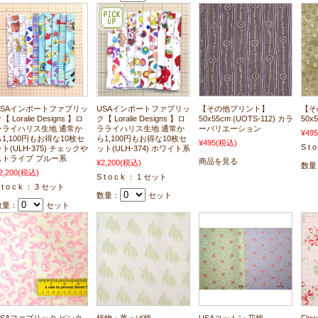
USAインポートファブリッ
USAインポートファブリッ
【その他プリント】
【そ
【 Loralie Designs 】ロ
ク【 Loralie Designs 】ロ
50x55cm (UOTS-112) カラ
50x5
ラライハリス生地 通常か
ラライハリス生地 通常か
ーバリエーション
¥495
ら1,100円もお得な10枚セ
ら1,100円もお得な10枚セ
¥495
(税込)
S t 
ト(ULH-375) チェックや
ット(ULH-374) ホワイト系
ストライプ ブルー系
商品を見る
¥2,200
(税込)
数量
2,200
(税込)
S t o c k ： 1 セット
 t o c k ： 3 セット
数量：
セット
数量：
セット