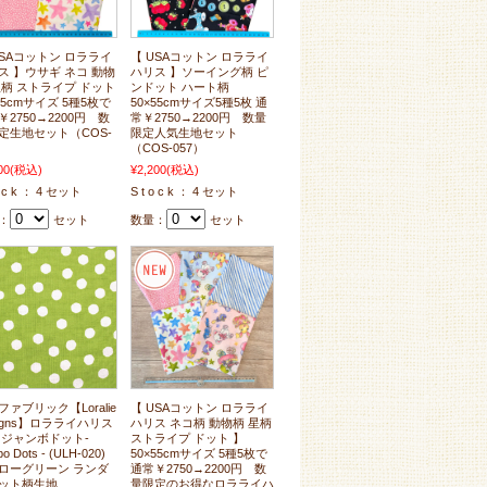
USAコットン ロラライ
【 USAコットン ロラライ
ス 】ウサギ ネコ 動物
ハリス 】ソーイング柄 ピ
星柄 ストライプ ドット
ンドット ハート柄
55cmサイズ 5種5枚で
50×55cmサイズ5種5枚 通
￥2750→2200円 数
常￥2750→2200円 数量
定生地セット（COS-
限定人気生地セット
）
（COS-057）
00
(税込)
¥2,200
(税込)
o c k ： 4 セット
S t o c k ： 4 セット
：
セット
数量：
セット
ファブリック【Loralie
【 USAコットン ロラライ
signs】ロラライハリス
ハリス ネコ柄 動物柄 星柄
 ジャンボドット-
ストライプ ドット 】
o Dots - (ULH-020)
50×55cmサイズ 5種5枚で
ローグリーン ランダ
通常￥2750→2200円 数
ット柄生地
量限定のお得なロラライハ