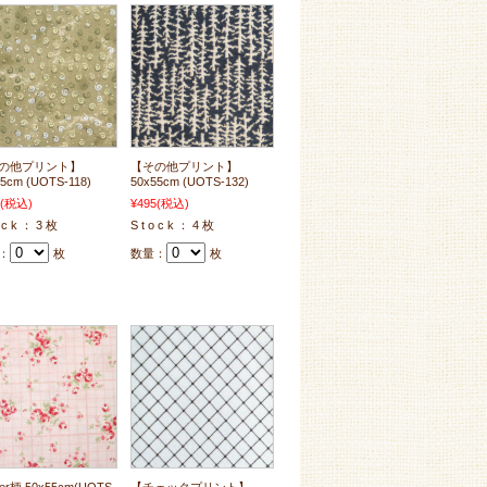
の他プリント】
【その他プリント】
5cm (UOTS-118)
50x55cm (UOTS-132)
(税込)
¥495
(税込)
o c k ： 3 枚
S t o c k ： 4 枚
：
枚
数量：
枚