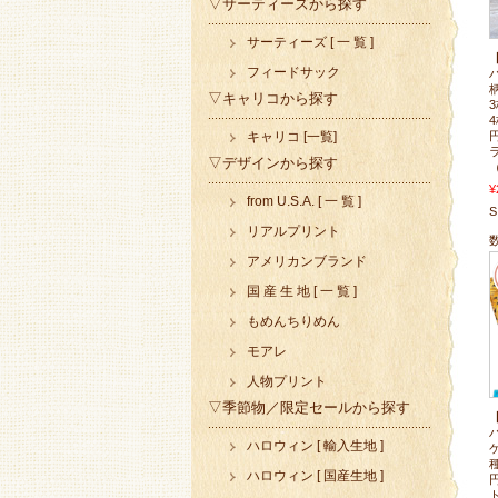
▽サーティーズから探す
サーティーズ [ 一 覧 ]
フィードサック
▽キャリコから探す
4
キャリコ [一覧]
▽デザインから探す
（
¥
from U.S.A. [ 一 覧 ]
S
リアルプリント
アメリカンブランド
国 産 生 地 [ 一 覧 ]
もめんちりめん
モアレ
人物プリント
▽季節物／限定セールから探す
ハロウィン [ 輸入生地 ]
種
ハロウィン [ 国産生地 ]
ト