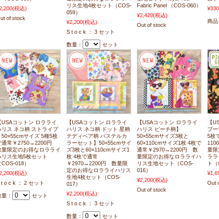
リス生地4枚セット（COS-
Fabric Panel （COS-060）
2,200
(税込)
¥330
059）
¥2,420
(税込)
ut of stock
商品
¥2,200
(税込)
Out of stock
S t o c k ： 3 セット
数量：
セット
【USAコットン ロラライ
【USAコットン ロラライ
【USAコットン ロラライ
【U
ハリス ネコ柄 ストライプ
ハリス ネコ柄 ドット 星柄
ハリス ビーチ柄】
ブーツ
50×55cmサイズ 5種5枚
テディベア柄 パステルカ
50×55cmサイズ3枚と
5枚
で通常￥2750→2200円
ラーセット】50×55cmサイ
60×110cmサイズ1枚 4枚で
11
数量限定のお得なロラライ
ズ3枚と60×110cmサイズ1
通常￥2970→2200円 数
量限
ハリス生地5枚セット
枚 4枚で通常
量限定のお得なロラライハ
ララ
COS-018）
￥2970→2200円 数量限
リス生地セット（COS-
ト（C
定のお得なロラライハリス
016）
2,200
(税込)
¥1,6
生地4枚セット（COS-
¥2,200
(税込)
 t o c k ： 2 セット
Out 
017）
Out of stock
¥2,200
(税込)
数量：
セット
S t o c k ： 3 セット
数量：
セット