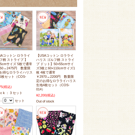
SAコットン ロラライ
【USAコットン ロラライ
フ柄 ストライプ 】
ハリス ゴルフ柄 ストライ
×55cmサイズ 5枚で通常
プ ドット】50×55cmサイ
750→2475円 数量限
ズ3枚と60×110cmサイズ1
お得なロラライハリス
枚 4枚で通常
5枚セット（COS-
￥2970→2200円 数量限
）
定のお得なロラライハリス
生地4枚セット（COS-
75
(税込)
014）
o c k ： 3 セット
¥2,200
(税込)
：
セット
Out of stock