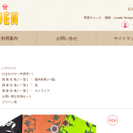
野原チャック
猫柄
Loralie Desig
ご利用案内
お問い合せ
サイトマ
トップページ
ひまわりや（中原淳一）
国 産 生 地 [ 一 覧 ]
国内作家 [一覧]
国 産 生 地 [ 一 覧 ]
花
国 産 生 地 [ 一 覧 ]
ストライプ
お買い得な生地セット
グリーン系