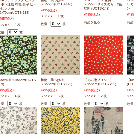
USAファブリック ピンク
植物・葉っぱ柄
USAコットン 花柄
Flo
リボン運動 布地 英字 ピー
50x55cm(UOTS-146)
50x55cmサイズのみ 2色
15
チピンク系
展開 (UOTS-149)
ン
¥495
(税込)
0×70cm(UOTS-138)
¥495
(税込)
¥495
S t o c k ： 1 枚
495
(税込)
商品を見る
商品
数量：
枚
 t o c k ： 4 枚
数量：
枚
lower柄 50×55cm(UOTS-
植物・葉っぱ柄
【その他プリント】
【Ki
59)
50×55cm(UOTS-175)
50x55cm (UOTS-295)
(UO
495
(税込)
¥495
(税込)
¥495
(税込)
¥495
 t o c k ： 4 枚
S t o c k ： 6 枚
S t o c k ： 2 枚
S t 
数量：
枚
数量：
枚
数量：
枚
数量