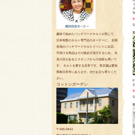
5
¥
S
趣味で始めたパッチワークキルトが高じて、
日本有数のキルト専門店のオーナーに。 全国
各地のパッチワークキルトイベントに出店。
手掛ける商品はその後必ず流行するため、 先
見の目があるとスタッフからの信頼も厚いで
す。 キルトを愛する店長です。実店舗は愛知
県春日井市にあります。ぜひお立ち寄りくだ
さい。
F
コットンガーデン
1
¥
S
〒486-0943