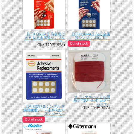
【COLONIAL】再利用で
【COLONIAL】貼る金属
きる 貼る金属製シンブル
製シンブル Ultra Thi...
U...
Out of stock
価格:770円(税込)
オリジナルハンドル用
「糸」 (NOT-074) カラー
バリエ...
【米国製貼るシンブル 交
価格:254円(税込)
換用接着シール】8枚入り
アンダーシ...
Out of stock