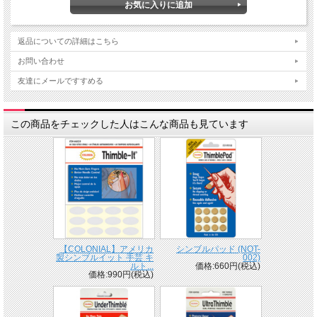
返品についての詳細はこちら
お問い合わせ
友達にメールですすめる
この商品をチェックした人はこんな商品も見ています
【COLONIAL】アメリカ
シンブルパッド (NOT-
製シンブルイット 手芸 キ
002)
ルト...
価格:660円(税込)
価格:990円(税込)