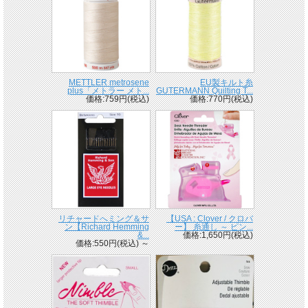
METTLER metrosene
EU製キルト糸
plus「メトラー メト...
GUTERMANN Quilting T...
価格:759円(税込)
価格:770円(税込)
リチャードへミング＆サ
【USA : Clover / クロバ
ン【Richard Hemming
ー】 糸通し ～ ピン...
&...
価格:1,650円(税込)
価格:550円(税込)
～