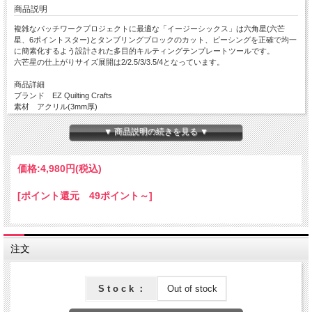
商品説明
複雑なパッチワークプロジェクトに最適な「イージーシックス」は六角星(六芒
星、6ポイントスター)とタンブリングブロックのカット、ピーシングを正確で均一
に簡素化するよう設計された多目的キルティングテンプレートツールです。
六芒星の仕上がりサイズ展開は2/2.5/3/3.5/4となっています。
商品詳細
ブランド EZ Quilting Crafts
素材 アクリル(3mm厚)
寸法 30.4cm×10cm
▼ 商品説明の続きを見る ▼
ご注意
実際の商品の色味に近づけて撮影しておりますが、モニターによっては現物とカラ
ーサンプル画像で色味がやや異なる場合がございます。
価格:
4,980円
(税込)
[ポイント還元 49ポイント～]
注文
S t o c k ：
Out of stock