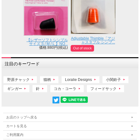
Adjustable Thimble「アジ
【レザーソフトシンブル
ャスタブル シンブ...
サイズ S / M / L 】NO...
価格:880円(税込)
Out of stock
注目のキーワード
野原チャック
猫柄
Loralie Designs
小関鈴子
ギンガー
針
コカ・コーラ
フィードサック
お店のトップへ戻る
カートを見る
ご利用案内