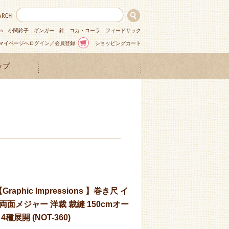
ns
小関鈴子
ギンガー
針
コカ・コーラ
フィードサック
マイページへログイン／会員登録
ショッピングカート
ップ
raphic Impressions 】巻き尺 イ
面メジャー 洋裁 裁縫 150cmオー
展開 (NOT-360)