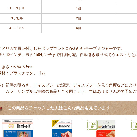
2.ニワトリ
1個
3.アヒル
2個
4.ライオン
6個
アメリカで買い付けしたポップでレトロかわいいテープメジャーです。
表面60インチ、裏面150センチまで計測可能。自動巻き取り式でウエストな
大きさ：5.5× 5.5cm
素材：プラスチック、ゴム
注）部屋の明るさ、ディスプレーの設定、ディスプレーを見る角度などにより
カラーサンプルは実際の商品と全く同じカラーではありませんので予めご
この商品をチェックした人はこんな商品も見ています