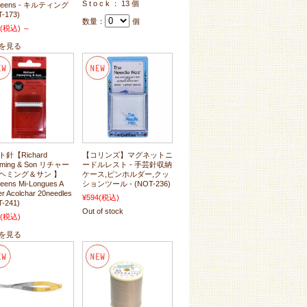
S t o c k ： 13 個
weens - キルティング
-173)
数量：
個
(税込)
～
を見る
針【Richard
【コリンズ】マグネットニ
ming & Son リチャー
ードルレスト - 手芸針収納
ヘミング＆サン 】
ケース,ピンホルダー,クッ
eens Mi-Longues A
ションツール - (NOT-236)
er Acolchar 20needles
¥594
(税込)
-241)
Out of stock
(税込)
を見る