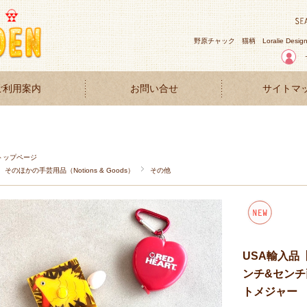
野原チャック
猫柄
Loralie Desig
ご利用案内
お問い合せ
サイトマ
トップページ
そのほかの手芸用品（Notions & Goods）
その他
USA輸入品【G
ンチ&センチ両
トメジャー 4種