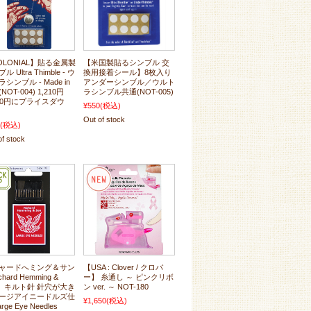
OLONIAL】貼る金属製
【米国製貼るシンブル 交
 Ultra Thimble - ウ
換用接着シール】8枚入り
シンブル - Made in
アンダーシンブル／ウルト
(NOT-004) 1,210円
ラシンブル共通(NOT-005)
90円にプライスダウ
¥550
(税込)
Out of stock
(税込)
of stock
ャードへミング＆サン
【USA : Clover / クロバ
hard Hemming &
ー】 糸通し ～ ピンクリボ
n】キルト針 針穴が大き
ン ver. ～ NOT-180
ージアイニードルズ仕
¥1,650
(税込)
rge Eye Needles