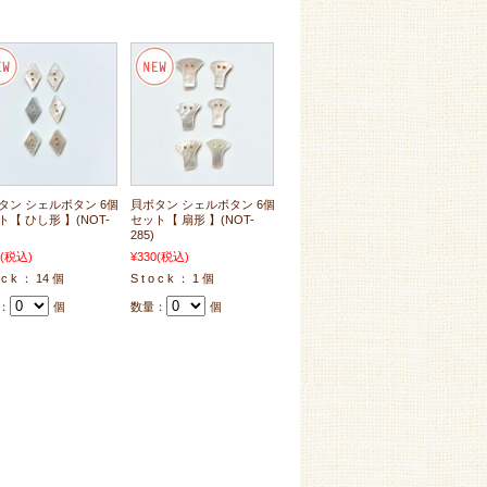
タン シェルボタン 6個
貝ボタン シェルボタン 6個
ト【 ひし形 】(NOT-
セット【 扇形 】(NOT-
285)
(税込)
¥330
(税込)
o c k ： 14 個
S t o c k ： 1 個
：
個
数量：
個