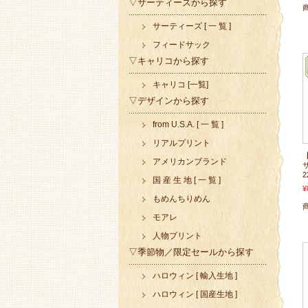
▽サーティーズから探す
サーティーズ [ 一 覧 ]
フィードサック
▽キャリコから探す
キャリコ [一覧]
▽デザインから探す
from U.S.A. [ 一 覧 ]
リアルプリント
アメリカンブランド
サ
2
国 産 生 地 [ 一 覧 ]
¥
もめんちりめん
モアレ
人物プリント
▽季節物／限定セールから探す
ハロウィン [ 輸入生地 ]
ハロウィン [ 国産生地 ]