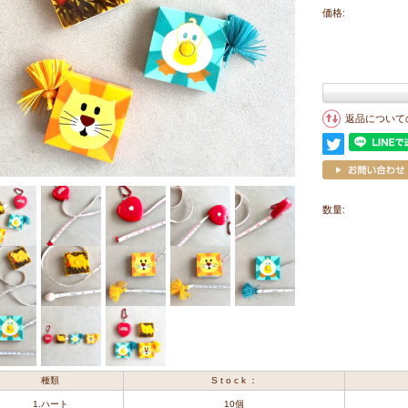
価格:
返品について
数量:
種類
S t o c k ：
1.ハート
10個