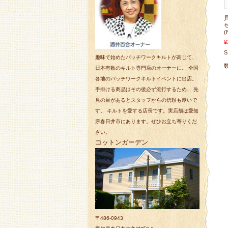
(
¥
S
趣味で始めたパッチワークキルトが高じて、
日本有数のキルト専門店のオーナーに。 全国
各地のパッチワークキルトイベントに出店。
手掛ける商品はその後必ず流行するため、 先
見の目があるとスタッフからの信頼も厚いで
す。 キルトを愛する店長です。実店舗は愛知
県春日井市にあります。ぜひお立ち寄りくだ
さい。
コットンガーデン
〒486-0943