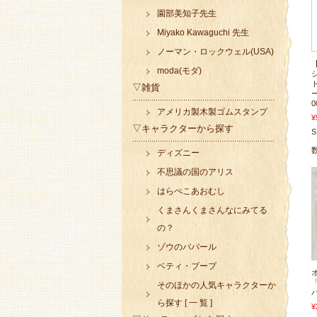
園部美知子先生
Miyako Kawaguchi 先生
ノーマン・ロックウェル(USA)
moda(モダ)
▽雑貨
0
アメリカ製木製ゴムスタンプ
¥
▽キャラクターから探す
S
ディズニー
不思議の国のアリス
はらぺこあおむし
くまさんくまさんなにみてる
の？
ゾウのババール
ベティ・ブープ
「
そのほかの人気キャラクターか
ら探す [ 一 覧 ]
¥