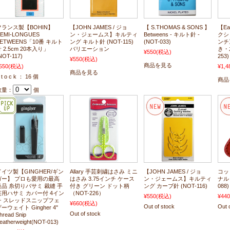
フランス製【BOHIN】
【JOHN JAMES / ジョ
【 S.THOMAS & SONS 】
【E
EMI-LONGUES
ン・ジェームス】キルティ
Betweens - キルト針 -
クシ
BETWEENS「10番 キルト
ング キルト針 (NOT-115)
(NOT-033)
ンチ
 2.5cm 20本入り」
バリエーション
き・
¥550
(税込)
NOT-117)
253)
¥550
(税込)
商品を見る
550
(税込)
¥1,4
商品を見る
 t o c k ： 16 個
商品
数量：
個
ドイツ製【GINGHER/ギン
Allary 手芸刺繍はさみ ミニ
【JOHN JAMES / ジョ
コッ
ガー】 プロも愛用の最高
はさみ 3.75インチ ケース
ン・ジェームス】キルティ
ナル
級品 糸切りバサミ 裁縫 手
付き グリーン ドット柄
ング カーブ針 (NOT-116)
088)
芸用ハサミ カバー付 4イン
（NOT-226）
¥550
(税込)
¥440
チ スレッドスニップフェ
¥660
(税込)
Out of stock
Out 
ーウェイト Gingher 4"
Out of stock
hread Snip
eatherweight(NOT-013)