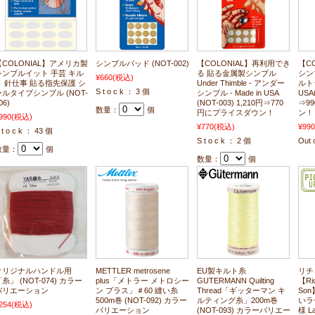
【COLONIAL】アメリカ製
シンブルパッド (NOT-002)
【COLONIAL】再利用でき
【C
シンブルイット 手芸 キル
る 貼る金属製シンブル
シンブル
¥660
(税込)
ト 針仕事 貼る指先保護 シ
Under Thimble - アンダー
ルトラ
S t o c k ： 3 個
ールタイプシンブル (NOT-
シンブル - Made in USA
USA
06)
(NOT-003) 1,210円⇒770
⇒9
数量：
個
円にプライスダウン！
ン！
990
(税込)
¥770
(税込)
¥990
 t o c k ： 43 個
S t o c k ： 2 個
Out 
数量：
個
数量：
個
オリジナルハンドル用
METTLER metrosene
EU製キルト糸
リチ
糸」 (NOT-074) カラー
plus「メトラー メトロシー
GUTERMANN Quilting
【Ric
バリエーション
ン プラス」＃60 縫い糸
Thread「ギッターマン キ
So
500m巻 (NOT-092) カラー
ルティング糸」200m巻
いラ
254
(税込)
バリエーション
(NOT-093) カラーバリエー
様 La