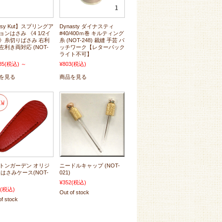
asy Kut】スプリングア
Dynasty ダイナスティ
ョンはさみ 《4 1/2イ
#40/400ｍ巻 キルティング
》糸切りばさみ 右利
糸 (NOT-248) 裁縫 手芸 パ
左利き両対応 (NOT-
ッチワーク【レターパック
ライト不可】
85
(税込)
～
¥803
(税込)
を見る
商品を見る
トンガーデン オリジ
ニードルキャップ (NOT-
 はさみケース(NOT-
021)
¥352
(税込)
(税込)
Out of stock
of stock