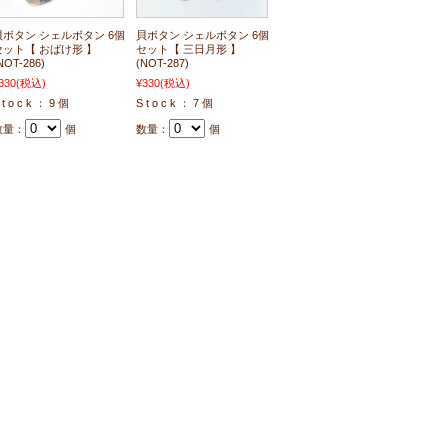
貝ボタン シェルボタン 6個
貝ボタン シェルボタン 6個
セット【 おばけ形 】
セット【 三日月形 】
NOT-286)
(NOT-287)
330
(税込)
¥330
(税込)
 t o c k ： 9 個
S t o c k ： 7 個
数量：
個
数量：
個