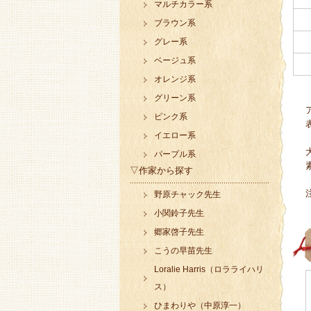
マルチカラー系
ブラウン系
グレー系
ベージュ系
オレンジ系
グリーン系
ピンク系
イエロー系
パープル系
▽作家から探す
野原チャック先生
小関鈴子先生
郷家啓子先生
こうの早苗先生
Loralie Harris（ロラライハリ
ス）
ひまわりや（中原淳一）