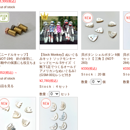
3,300
(税込)
ut of stock
【ニードルキャップ】
【Sock Monkey】ぬいぐる
貝ボタン シェルボタン 6個
貝ボ
(NOT-194) 針の保管に、
みキット ソックモンキー
セット【 三角 】(NOT-
セッ
移動中の保護にも役立ちま
レッドヒール Sサイズ 《
283)
284)
す
靴下1足でつくるオールド
¥330
(税込)
¥330
アメリカンなぬいぐるみ》
352
(税込)
～
S t o c k ： 20 個
S t 
(GSM-001)レシピ付き
ut of stock
¥2,780
(税込)
数量：
個
数量
商品を見る
S t o c k ： 4 セット
数量：
セット