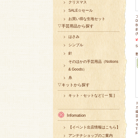
クリスマス
SALE☆セール
お買い得な生地セット
D
▽手芸用品から探す
針
(
はさみ
¥
シンブル
S
針
そのほかの手芸用品（Notions
& Goods）
糸
▽キットから探す
キット・セットなど [ 一 覧 ]
Infomation
ザ
【イベント出店情報はこちら】
T
F
アンテナショップのご案内