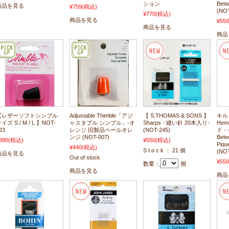
ション
Bet
商品を見る
¥759
(税込)
(NOT
¥770
(税込)
商品を見る
¥550
商品を見る
商品
【レザーソフトシンブル
Adjustable Thimble「アジ
【 S.THOMAS & SONS 】
キルト
イズ S / M / L 】NOT-
ャスタブル シンブル」-オ
Sharps - 縫い針 20本入り-
Hem
23
レンジ 旧製品ペールオレ
(NOT-245)
ド・
ンジ (NOT-007)
Betw
880
(税込)
¥550
(税込)
Piqu
¥440
(税込)
S t o c k ： 21 個
(NOT
商品を見る
Out of stock
¥550
数量：
個
商品を見る
商品