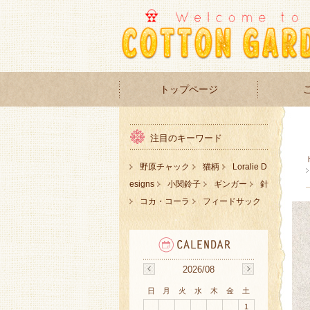
トップページ
注目のキーワード
野原チャック
猫柄
Loralie D
esigns
小関鈴子
ギンガー
針
コカ・コーラ
フィードサック
2026/08
日
月
火
水
木
金
土
1