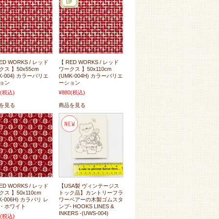
ED WORKS / レッド
【 RED WORKS / レッド
ス 】50x55cm
ワークス 】50x110cm
K-004) カラーバリエ
(UMK-004H) カラーバリエ
ョン
ーション
(税込)
¥880
(税込)
を見る
商品を見る
ED WORKS / レッド
【USA製 ヴィンテージス
ス 】50x110cm
トック品】カントリーフラ
K-006H) カラバリ レ
ワーベアーの木製ゴムスタ
・ホワイト
ンプ- HOOKS LINES &
INKERS -(UWS-004)
(税込)