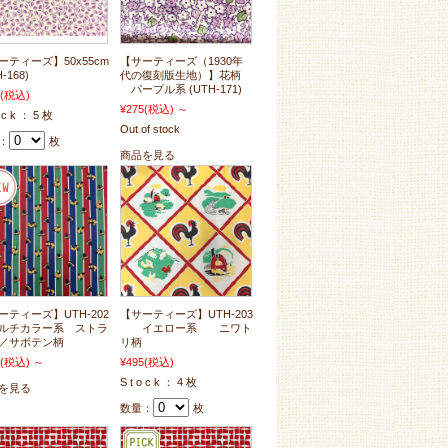
ーティーズ】50x55cm
【サーティーズ（1930年
-168)
代の復刻版生地）】花柄
パープル系 (UTH-171)
(税込)
¥275
(税込)
～
o c k ： 5 枚
Out of stock
：
枚
商品を見る
ーティーズ】UTH-202
【サーティーズ】UTH-203
チカラー系 ストラ
イエロー系 ニワト
／サボテン柄
リ柄
(税込)
～
¥495
(税込)
S t o c k ： 4 枚
を見る
数量：
枚