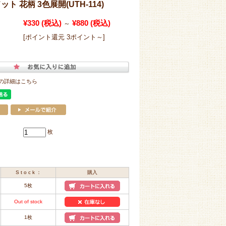
ト 花柄 3色展開(UTH-114)
¥330
(税込)
¥880
(税込)
～
[ポイント還元 3ポイント～]
の詳細はこちら
枚
S t o c k ：
購入
5枚
Out of stock
1枚