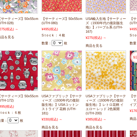
【サーティーズ】50x55cm
【サーティーズ】50x55cm
USA輸入生地【サーティー
【サ
UTH-028)
(UTH-080)
ズ（1930年代の復刻版生
(UTH
地）】パープル系 (UTH-
275
(税込)
～
¥495
(税込)
¥495
167)
S t o c k ： 4 枚
S t 
商品を見る
¥275
(税込)
～
数量：
枚
数量
商品を見る
【サーティーズ】50x55cm
USAファブリック【サーテ
USAファブリック【サーテ
【サ
UTH-172)
ィーズ（1930年代の復刻
ィーズ（1930年代の復刻
マル
版生地）】USAコットン
版生地）】レトロ花柄 イ
イプ
495
(税込)
ストライプ 花柄 (UTH-
エロー レッド 2色展開
¥176
 t o c k ： 6 枚
181)
(UTH-200)
商品
¥330
(税込)
～
¥385
(税込)
～
数量：
枚
商品を見る
商品を見る