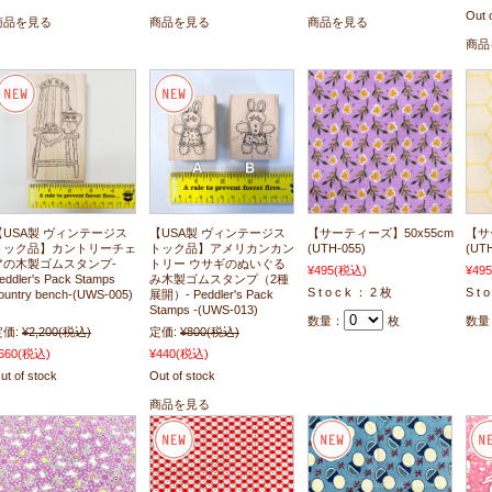
Out 
商品を見る
商品を見る
商品を見る
商品
【USA製 ヴィンテージス
【USA製 ヴィンテージス
【サーティーズ】50x55cm
【サ
トック品】カントリーチェ
トック品】アメリカンカン
(UTH-055)
(UTH
アの木製ゴムスタンプ-
トリー ウサギのぬいぐる
¥495
(税込)
¥495
eddler's Pack Stamps
み木製ゴムスタンプ（2種
S t o c k ： 2 枚
S t 
ountry bench-(UWS-005)
展開）- Peddler's Pack
Stamps -(UWS-013)
数量：
枚
数量
定価:
¥2,200
(税込)
定価:
¥800
(税込)
660
(税込)
¥440
(税込)
ut of stock
Out of stock
商品を見る