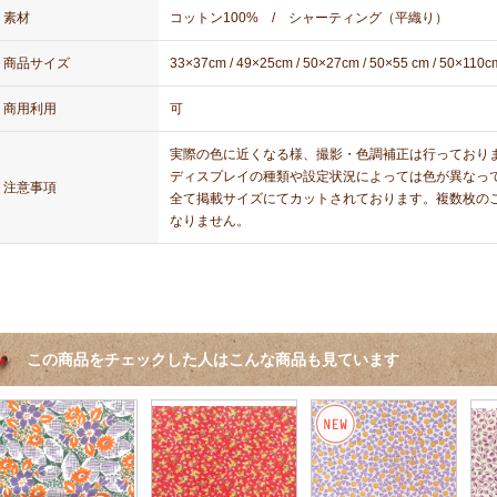
素材
コットン100% / シャーティング（平織り）
商品サイズ
33×37cm / 49×25cm / 50×27cm / 50×55 cm / 50×110c
商用利用
可
実際の色に近くなる様、撮影・色調補正は行っており
ディスプレイの種類や設定状況によっては色が異なっ
注意事項
全て掲載サイズにてカットされております。複数枚の
なりません。
この商品をチェックした人はこんな商品も見ています