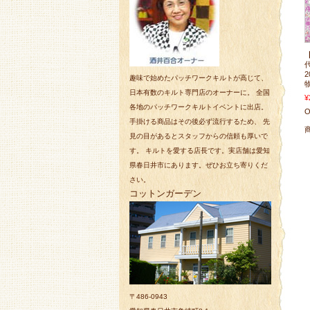
趣味で始めたパッチワークキルトが高じて、
日本有数のキルト専門店のオーナーに。 全国
¥
各地のパッチワークキルトイベントに出店。
O
手掛ける商品はその後必ず流行するため、 先
見の目があるとスタッフからの信頼も厚いで
す。 キルトを愛する店長です。実店舗は愛知
県春日井市にあります。ぜひお立ち寄りくだ
さい。
コットンガーデン
〒486-0943