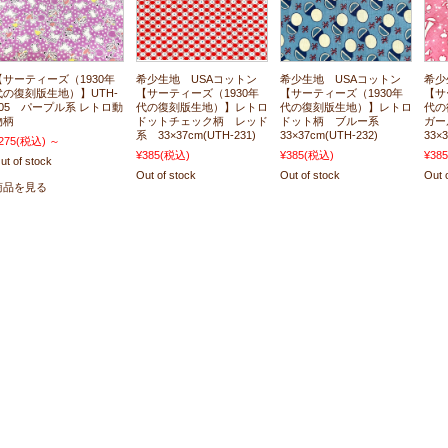
【サーティーズ（1930年
希少生地 USAコットン
希少生地 USAコットン
希少
代の復刻版生地）】UTH-
【サーティーズ（1930年
【サーティーズ（1930年
【サ
205 パープル系 レトロ動
代の復刻版生地）】レトロ
代の復刻版生地）】レトロ
代の
物柄
ドットチェック柄 レッド
ドット柄 ブルー系
ガ
系 33×37cm(UTH-231)
33×37cm(UTH-232)
33×
275
(税込)
～
¥385
(税込)
¥385
(税込)
¥385
ut of stock
Out of stock
Out of stock
Out 
商品を見る