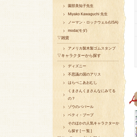
園部美知子先生
Miyako Kawaguchi 先生
ノーマン・ロックウェル(USA)
moda(モダ)
▽雑貨
アメリカ製木製ゴムスタンプ
▽キャラクターから探す
ディズニー
不思議の国のアリス
はらぺこあおむし
くまさんくまさんなにみてる
の？
ゾウのババール
ベティ・ブープ
そのほかの人気キャラクターか
ら探す [ 一 覧 ]