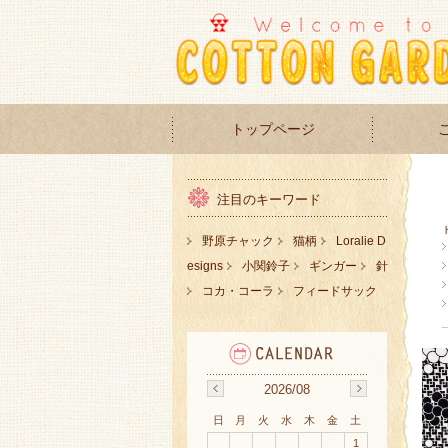
トップページ
注目のキーワード
野原チャック
猫柄
Loralie D
esigns
小関鈴子
ギンガー
針
コカ・コーラ
フィードサック
2026/08
日
月
火
水
木
金
土
1