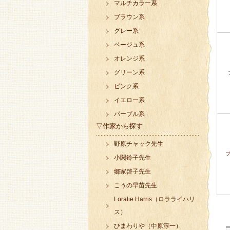
マルチカラー系
ブラウン系
グレー系
ベージュ系
オレンジ系
グリーン系
ピンク系
イエロー系
パープル系
▽作家から探す
野原チャック先生
小関鈴子先生
郷家啓子先生
こうの早苗先生
Loralie Harris（ロラライハリ
ス）
ひまわりや（中原淳一）