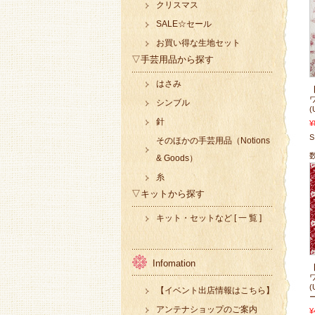
クリスマス
SALE☆セール
お買い得な生地セット
▽手芸用品から探す
はさみ
【
ワ
シンブル
(
針
¥
S
そのほかの手芸用品（Notions
& Goods）
糸
▽キットから探す
キット・セットなど [ 一 覧 ]
Infomation
【
ワ
(
【イベント出店情報はこちら】
アンテナショップのご案内
¥