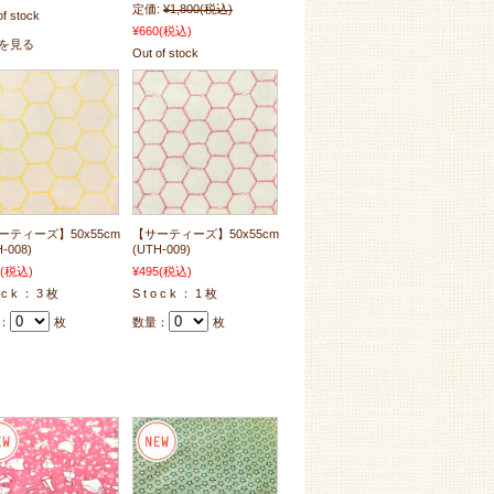
定価:
¥1,800
(税込)
of stock
¥660
(税込)
を見る
Out of stock
ーティーズ】50x55cm
【サーティーズ】50x55cm
-008)
(UTH-009)
(税込)
¥495
(税込)
o c k ： 3 枚
S t o c k ： 1 枚
：
枚
数量：
枚