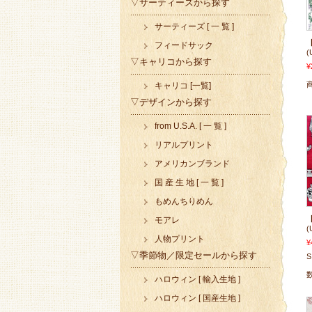
▽サーティーズから探す
サーティーズ [ 一 覧 ]
フィードサック
(
▽キャリコから探す
¥
キャリコ [一覧]
▽デザインから探す
from U.S.A. [ 一 覧 ]
リアルプリント
アメリカンブランド
国 産 生 地 [ 一 覧 ]
もめんちりめん
モアレ
(
人物プリント
¥
▽季節物／限定セールから探す
S
ハロウィン [ 輸入生地 ]
ハロウィン [ 国産生地 ]