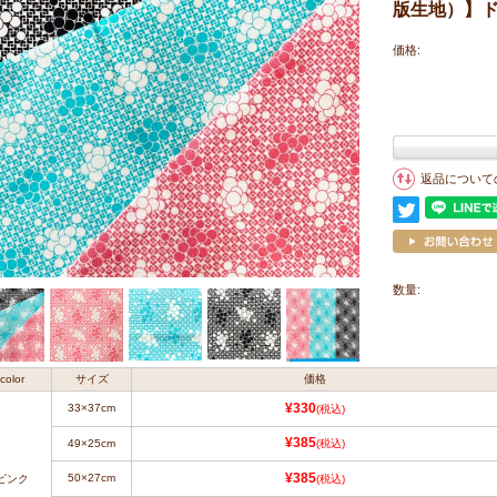
版生地）】ドッ
価格:
返品について
数量:
color
サイズ
価格
33×37cm
¥330
(税込)
¥385
49×25cm
(税込)
50×27cm
¥385
ピンク
(税込)