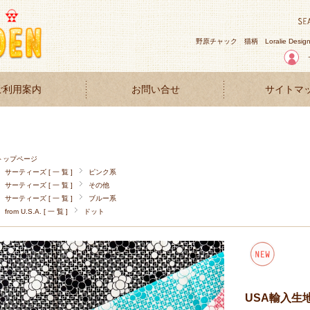
野原チャック
猫柄
Loralie Desig
ご利用案内
お問い合せ
サイトマ
トップページ
サーティーズ [ 一 覧 ]
ピンク系
サーティーズ [ 一 覧 ]
その他
サーティーズ [ 一 覧 ]
ブルー系
from U.S.A. [ 一 覧 ]
ドット
USA輸入生