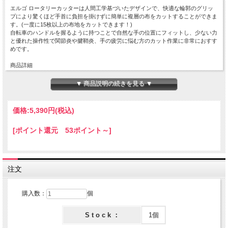
エルゴ ロータリーカッターは人間工学基づいたデザインで、快適な輪郭のグリッ
プにより驚くほど手首に負担を掛けずに簡単に複層の布をカットすることができま
す。(一度に15枚以上の布地をカットできます！)
自転車のハンドルを握るように持つことで自然な手の位置にフィットし、少ない力
と優れた操作性で関節炎や腱鞘炎、手の疲労に悩む方のカット作業に非常におすす
めです。
商品詳細
ブランド Mertelli
▼ 商品説明の続きを見る ▼
製品寸法 高さ約5 × 奥行き約10 × 幅約9cm
《ご注意》
価格:
5,390円
(税込)
実際の商品の色味に近づけて撮影しておりますが、モニターによっては現物とカラ
ーサンプル画像で色味がやや異なる場合がございます。
[ポイント還元 53ポイント～]
注文
購入数：
個
S t o c k ：
1個