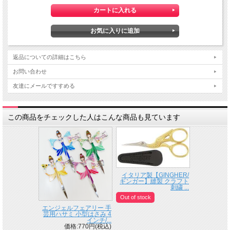
返品についての詳細はこちら
お問い合わせ
友達にメールですすめる
この商品をチェックした人はこんな商品も見ています
イタリア製【GINGHER/
ギンガー】縫製 クラフト
刺繍 ...
Out of stock
エンジェルフェアリー 手
芸用ハサミ 小型はさみ 4
インチ/...
価格:770円(税込)