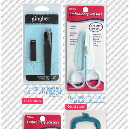
ドイツ製【GINGHER/ギ
ンガー】 プロも愛用の最
高級品 ...
Allary 刺繍手芸はさみ ミ
ニはさみ 3.75インチ ...
Out of stock
Out of stock