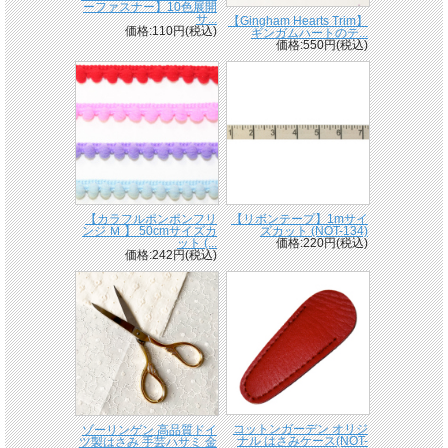
ーファスナー】10色展開
サ...
【Gingham Hearts Trim】
価格:110円(税込)
ギンガムハートのテ...
価格:550円(税込)
【カラフルポンポンフリ
【リボンテープ】1mサイ
ンジ Ｍ 】 50cmサイズカ
ズカット (NOT-134)
ット (...
価格:220円(税込)
価格:242円(税込)
コットンガーデン オリジ
ゾーリンゲン 高品質ドイ
ナル はさみケース(NOT-
ツ製はさみ 手芸ハサミ 金