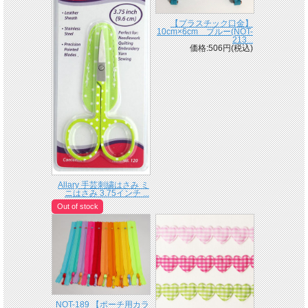
【プラスチック口金】
10cm×6cm ブルー(NOT-
213...
価格:506円(税込)
Allary 手芸刺繍はさみ ミ
ニはさみ 3.75インチ ...
Out of stock
NOT-189 【ポーチ用カラ